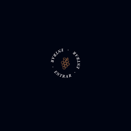
Garrafas Disponíveis
Esgotado
Um fenómeno da
natureza