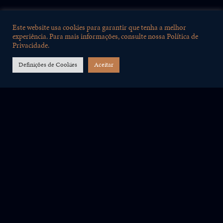
Este website usa cookies para garantir que tenha a melhor
Álcool
19%
experiência. Para mais informações, consulte nossa Política de
Privacidade.
Açucares
30,7 g/l
Definições de Cookies
Aceitar