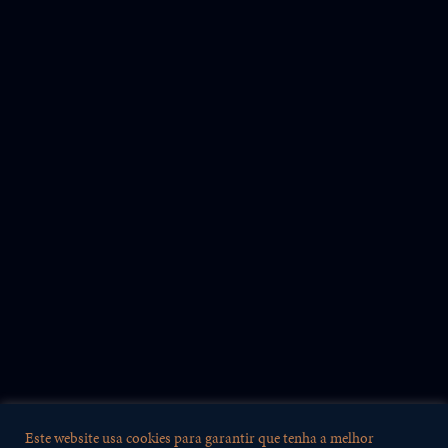
XX
Não disponível. Contacte-nos.
Scroll
Este website usa cookies para garantir que tenha a melhor