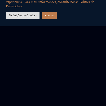
experiência. Para mais informações, consulte nossa Política de
Álcool
18%
Privacidade.
Definições de Cookies
Aceitar
Tipo de Vinho
Passado Meio Seco
Classificação
DOP “Pico”.